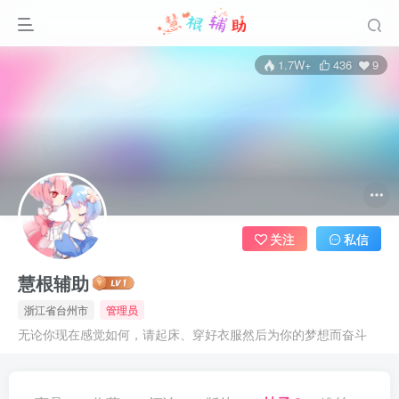
1.7W+
436
9
关注
私信
慧根辅助
浙江省台州市
管理员
无论你现在感觉如何，请起床、穿好衣服然后为你的梦想而奋斗